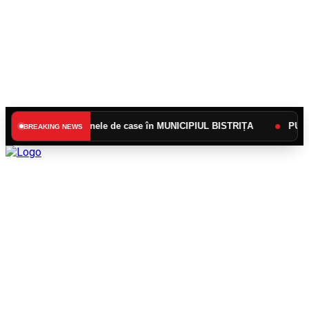
 pentru zonele de case în MUNICIPIUL BISTRIȚA
PUBELA VERDE
BREAKING NEWS