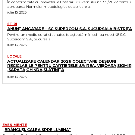
În conformitate cu prevederile Hotărârii Guvernului nr.831/2022 pentru
aprobarea Normelor metodologica de aplicare a...
iulie 15, 2026
STIRI
ANUNȚ ANGAJARE – SC SUPERCOM S.A. SUCURSALA BISTRIȚA
Pentru un mediu curat si sanatos te așteptăm în echipa noastră! S.C
Supercom S.A, Sucursala...
iulie 13, 2026
LOCALE
ACTUALIZARE CALENDAR 2026 COLECTARE DEȘEURI
RECICLABILE PENTRU CARTIERELE :UNIREA, VIIȘOARA,SIGMIR
,SĂRATA,GHINDA,SLĂTINIȚA
iulie 13, 2026
MORE LIKE THIS
EVENIMENTE
„BRÂNCUȘI. CALEA SPRE LUMINĂ”