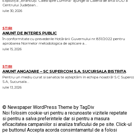
Expoziția „Brâncuși. Calea spre Lumină" ajunge la Galeria de artă ROD a
Centrului Județean...
iulie 30, 2026
STIRI
ANUNȚ DE INTERES PUBLIC
În conformitate cu prevederile Hotărârii Guvernului nr.831/2022 pentru
aprobarea Normelor metodologica de aplicare a...
iulie 15, 2026
STIRI
ANUNȚ ANGAJARE – SC SUPERCOM S.A. SUCURSALA BISTRIȚA
Pentru un mediu curat si sanatos te așteptăm în echipa noastră! S.C Supercom
S.A, Sucursala...
iulie 13, 2026
© Newspaper WordPress Theme by TagDiv
Noi folosim cookie-uri pentru a recunoaste vizitele repetate
si pentru a salva preferintele dar si pentru a masura
eficacitatea campaniilor si analiza traficului de pe site. Click-ul
pe buttonul Accepta acorda consimtamantul de a folosi