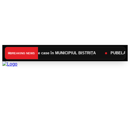
 zonele de case în MUNICIPIUL BISTRIȚA
PUBELA VERDE NU SE
BREAKING NEWS