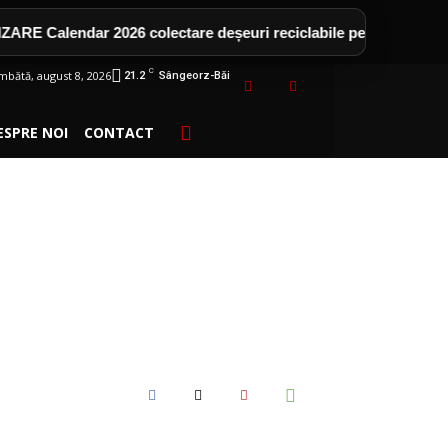
Calendar 2026 colectare deșeuri reciclabile pentru cartier
C
mbătă, august 8, 2026
21.2
Sângeorz-Băi
ESPRE NOI
CONTACT
RIMARUL