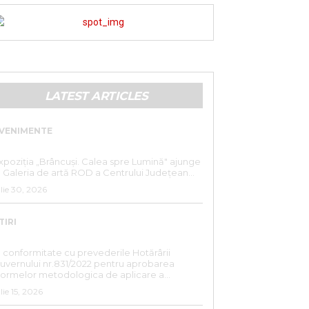
LATEST ARTICLES
VENIMENTE
„BRÂNCUȘI. CALEA SPRE LUMINĂ”
xpoziția „Brâncuși. Calea spre Lumină" ajunge
a Galeria de artă ROD a Centrului Județean...
ulie 30, 2026
TIRI
ANUNȚ DE INTERES PUBLIC
n conformitate cu prevederile Hotărârii
uvernului nr.831/2022 pentru aprobarea
ormelor metodologica de aplicare a...
ulie 15, 2026