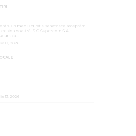
TIRI
ANUNȚ ANGAJARE – SC SUPERCOM
.A. SUCURSALA BISTRIȚA
entru un mediu curat si sanatos te așteptăm
echipa noastră! S.C Supercom S.A,
ucursala...
ulie 13, 2026
OCALE
ACTUALIZARE CALENDAR 2026
COLECTARE DEȘEURI RECICLABILE
ENTRU CARTIERELE :UNIREA,
IIȘOARA,SIGMIR
SĂRATA,GHINDA,SLĂTINIȚA
ulie 13, 2026