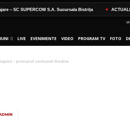
 – SC SUPERCOM S.A. Sucursala Bistrița
ACTUALIZARE 
sâ
IUNI
LIVE
EVENIMENTE
VIDEO
PROGRAM TV
FOTO
D
apini - primarul comunei Rodna
ALENTIN GRAPINI – P
NA
ADMIN