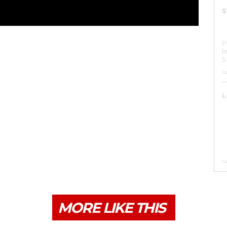
S
S
P
în 
S
i
L
P
V
,
i
MORE LIKE THIS