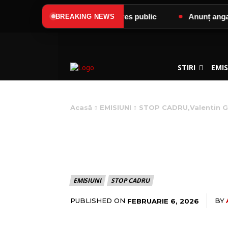
Lumină”
Anunț de interes public
Anunț angajare
BREAKING NEWS
STIRI
EMIS
Acasă
EMISIUNI
STOP CADRU,Valentin Gr
STOP CADRU,V
COMUNEI ROD
EMISIUNI
STOP CADRU
PUBLISHED ON
BY
FEBRUARIE 6, 2026