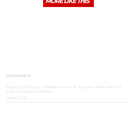
MORE LIKE THIS
EVENIMENTE
„BRÂNCUȘI. CALEA SPRE LUMINĂ”
Expoziția „Brâncuși. Calea spre Lumină" ajunge la Galeria de artă
ROD a Centrului Județean...
iulie 30, 2026