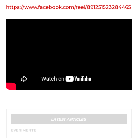
https://www.facebook.com/reel/891251523284465
LATEST ARTICLES
EVENIMENTE
„BRÂNCUȘI. CALEA SPRE LUMINĂ”