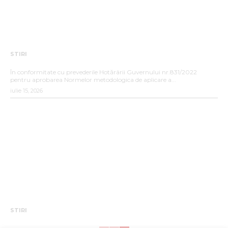
STIRI
ANUNȚ DE INTERES PUBLIC
În conformitate cu prevederile Hotărârii Guvernului nr.831/2022
pentru aprobarea Normelor metodologica de aplicare a...
iulie 15, 2026
STIRI
ANUNȚ ANGAJARE – SC SUPERCOM S.A. SUCURSALA
BISTRIȚA