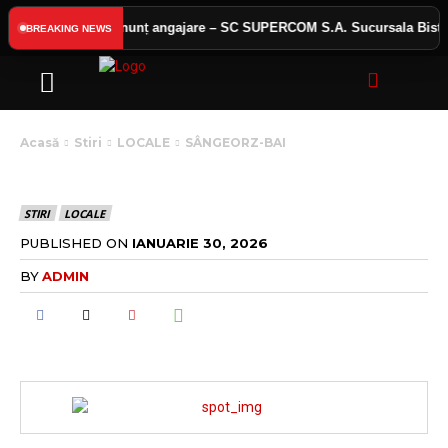
 public
Anunț angajare – SC SUPERCOM S.A. Sucursala Bistrița
BREAKING NEWS
Acasă
Stiri
LOCALE
SÂNGEORZ-BAI
SÂNGEORZ-BAI
STIRI
LOCALE
PUBLISHED ON
IANUARIE 30, 2026
BY
ADMIN