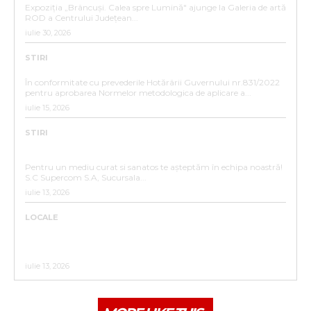
Expoziția „Brâncuși. Calea spre Lumină" ajunge la Galeria de artă
ROD a Centrului Județean...
iulie 30, 2026
STIRI
ANUNȚ DE INTERES PUBLIC
În conformitate cu prevederile Hotărârii Guvernului nr.831/2022
pentru aprobarea Normelor metodologica de aplicare a...
iulie 15, 2026
STIRI
ANUNȚ ANGAJARE – SC SUPERCOM S.A. SUCURSALA
BISTRIȚA
Pentru un mediu curat si sanatos te așteptăm în echipa noastră!
S.C Supercom S.A, Sucursala...
iulie 13, 2026
LOCALE
ACTUALIZARE CALENDAR 2026 COLECTARE DEȘEURI
RECICLABILE PENTRU CARTIERELE :UNIREA,
VIIȘOARA,SIGMIR ,SĂRATA,GHINDA,SLĂTINIȚA
iulie 13, 2026