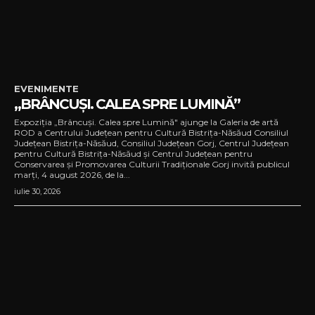
EVENIMENTE
„BRÂNCUȘI. CALEA SPRE LUMINĂ”
Expoziția „Brâncuși. Calea spre Lumină" ajunge la Galeria de artă
ROD a Centrului Județean pentru Cultură Bistrița-Năsăud Consiliul
Județean Bistrița-Năsăud, Consiliul Județean Gorj, Centrul Județean
pentru Cultură Bistrița-Năsăud și Centrul Județean pentru
Conservarea și Promovarea Culturii Tradiționale Gorj invită publicul
marți, 4 august 2026, de la...
iulie 30, 2026