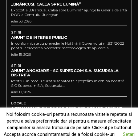
„BRÂNCUȘI. CALEA SPRE LUMINĂ”
Expoziția „Brâncuși. Calea spre Lumină" ajunge la Galeria de artă
ROD a Centrului Județean...
iulie 30, 2026
STIRI
ANUNȚ DE INTERES PUBLIC
În conformitate cu prevederile Hotărârii Guvernului nr.831/2022
pentru aprobarea Normelor metodologica de aplicare a...
iulie 15, 2026
STIRI
ANUNȚ ANGAJARE – SC SUPERCOM S.A. SUCURSALA
BISTRIȚA
Pentru un mediu curat si sanatos te așteptăm în echipa noastră!
S.C Supercom S.A, Sucursala...
iulie 13, 2026
LOCALE
ACTUALIZARE CALENDAR 2026 COLECTARE DEȘEURI
RECICLABILE PENTRU CARTIERELE :UNIREA,
Noi folosim cookie-uri pentru a recunoaste vizitele repetate si
VIIȘOARA,SIGMIR ,SĂRATA,GHINDA,SLĂTINIȚA
pentru a salva preferintele dar si pentru a masura eficacitatea
iulie 13, 2026
campaniilor si analiza traficului de pe site. Click-ul pe buttonul
Accepta acorda consimtamantul de a folosi cookie-uri.
Setari