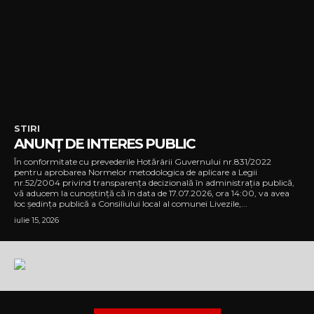
STIRI
ANUNȚ DE INTERES PUBLIC
În conformitate cu prevederile Hotărârii Guvernului nr.831/2022
pentru aprobarea Normelor metodologica de aplicare a Legii
nr.52/2004 privind transparența decizională în administrația publică,
vă aducem la cunoștință că în data de 17.07.2026, ora 14:00, va avea
loc ședința publică a Consiliului local al comunei Livezile,...
iulie 15, 2026