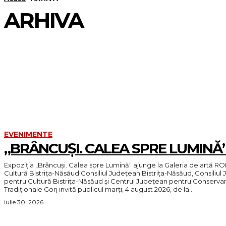
ARHIVA
FOTOGRAFIE DIN CADRUL EMISIUNII STOP CADRU
FOTOGRAFII SEABA BUNA
MIS CRACIUNITA
SOMESENII SUNT TALENTATI - SANGEORZ BAI
SOMESENII SUNT TALENTATI MAIERU
EVENIMENTE
„BRÂNCUȘI. CALEA SPRE LUMINĂ
Expoziția „Brâncuși. Calea spre Lumină" ajunge la Galeria de artă R
Cultură Bistrița-Năsăud Consiliul Județean Bistrița-Năsăud, Consiliul Județean Gorj, Centrul Județean
pentru Cultură Bistrița-Năsăud și Centrul Județean pentru Conservar
Tradiționale Gorj invită publicul marți, 4 august 2026, de la...
iulie 30, 2026