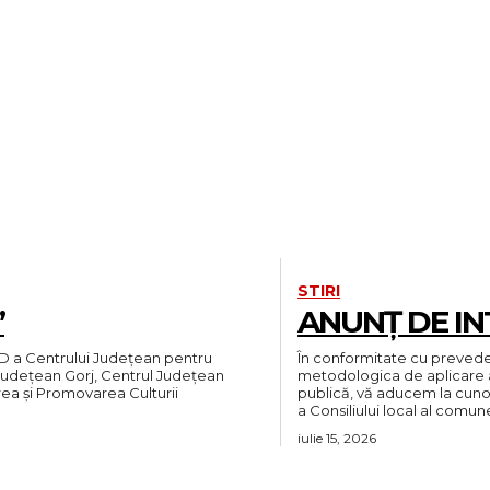
STIRI
”
ANUNȚ DE IN
OD a Centrului Județean pentru
În conformitate cu prevede
metodologica de aplicare a 
ea și Promovarea Culturii
publică, vă aducem la cunoșt
a Consiliului local al comunei
iulie 15, 2026