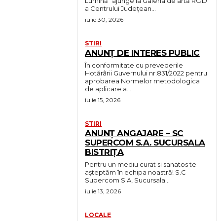
Lumină" ajunge la Galeria de artă ROD
a Centrului Județean...
iulie 30, 2026
STIRI
ANUNȚ DE INTERES PUBLIC
În conformitate cu prevederile
Hotărârii Guvernului nr.831/2022 pentru
aprobarea Normelor metodologica
de aplicare a...
iulie 15, 2026
STIRI
ANUNȚ ANGAJARE – SC
SUPERCOM S.A. SUCURSALA
BISTRIȚA
Pentru un mediu curat si sanatos te
așteptăm în echipa noastră! S.C
Supercom S.A, Sucursala...
iulie 13, 2026
LOCALE