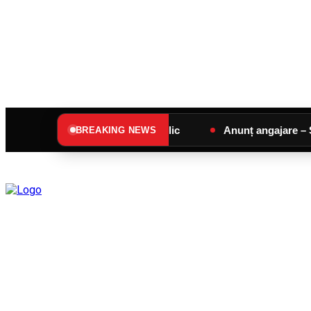
Anunț de interes public
Anunț angajare – SC SUPERCO
BREAKING NEWS
C
vineri, august 7, 2026
28.4
Sângeorz-Băi