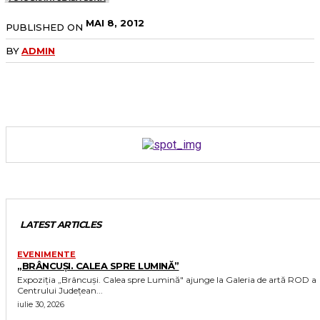
MAI 8, 2012
PUBLISHED ON
BY
ADMIN
LATEST ARTICLES
EVENIMENTE
„BRÂNCUȘI. CALEA SPRE LUMINĂ”
Expoziția „Brâncuși. Calea spre Lumină" ajunge la Galeria de artă ROD a
Centrului Județean...
iulie 30, 2026