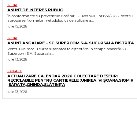
STIRI
ANUNȚ DE INTERES PUBLIC
În conformitate cu prevederile Hotărârii Guvernului nr.831/2022 pentru
aprobarea Normelor metodologica de aplicare a...
iulie 15, 2026
STIRI
ANUNȚ ANGAJARE – SC SUPERCOM S.A. SUCURSALA BISTRIȚA
Pentru un mediu curat si sanatos te așteptăm în echipa noastră! S.C
Supercom S.A, Sucursala...
iulie 13, 2026
LOCALE
ACTUALIZARE CALENDAR 2026 COLECTARE DEȘEURI
RECICLABILE PENTRU CARTIERELE :UNIREA, VIIȘOARA,SIGMIR
,SĂRATA,GHINDA,SLĂTINIȚA
iulie 13, 2026
MORE LIKE THIS