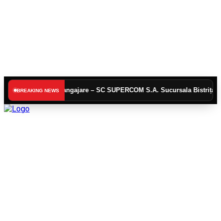
Anunț angajare – SC SUPERCOM S.A. Sucursala Bistrița
ACTUALI
BREAKING NEWS