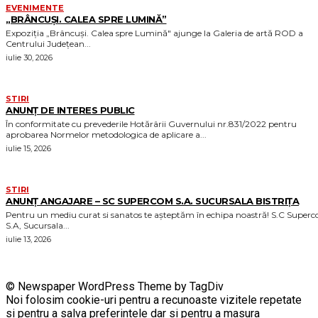
EVENIMENTE
„BRÂNCUȘI. CALEA SPRE LUMINĂ”
Expoziția „Brâncuși. Calea spre Lumină" ajunge la Galeria de artă ROD a
Centrului Județean...
iulie 30, 2026
STIRI
ANUNȚ DE INTERES PUBLIC
În conformitate cu prevederile Hotărârii Guvernului nr.831/2022 pentru
aprobarea Normelor metodologica de aplicare a...
iulie 15, 2026
STIRI
ANUNȚ ANGAJARE – SC SUPERCOM S.A. SUCURSALA BISTRIȚA
Pentru un mediu curat si sanatos te așteptăm în echipa noastră! S.C Supercom
S.A, Sucursala...
iulie 13, 2026
© Newspaper WordPress Theme by TagDiv
Noi folosim cookie-uri pentru a recunoaste vizitele repetate
si pentru a salva preferintele dar si pentru a masura