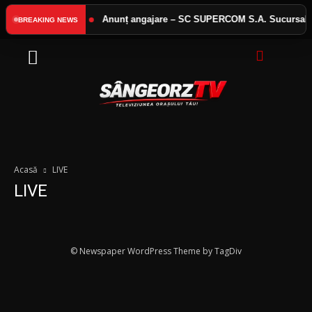
 interes public
Anunț angajare – SC SUPERCOM S.A. Sucursala B
BREAKING NEWS
Acasă
LIVE
LIVE
© Newspaper WordPress Theme by TagDiv