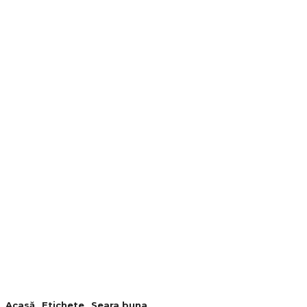
Acasă
Etichete
Seara buna