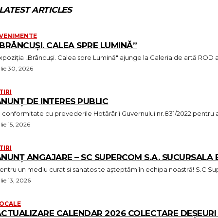
LATEST ARTICLES
VENIMENTE
BRÂNCUȘI. CALEA SPRE LUMINĂ”
xpoziția „Brâncuși. Calea spre Lumină" ajunge la Galeria de artă ROD a
ulie 30, 2026
TIRI
NUNȚ DE INTERES PUBLIC
n conformitate cu prevederile Hotărârii Guvernului nr.831/2022 pentr
ulie 15, 2026
TIRI
ANUNȚ ANGAJARE – SC SUPERCOM S.A. SUCURSALA 
Pentru un mediu curat 
ulie 13, 2026
OCALE
CTUALIZARE CALENDAR 2026 COLECTARE DEȘEURI R