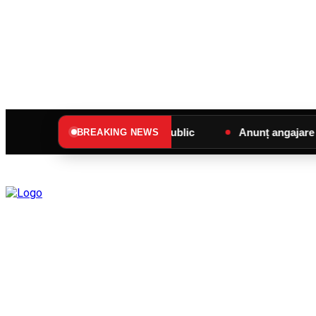
Anunț de interes public
Anunț angajare – SC SU
BREAKING NEWS
C
sâmbătă, august 8, 2026
26.1
Sângeorz-Băi