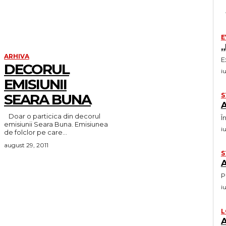
E
„
ARHIVA
E
DECORUL
i
EMISIUNII
SEARA BUNA
S
A
Doar o particica din decorul
Î
emisiunii Seara Buna. Emisiunea
i
de folclor pe care...
august 29, 2011
S
i
L
A