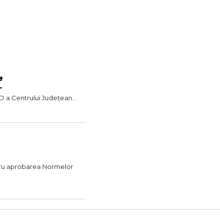
”
D a Centrului Județean...
ntru aprobarea Normelor