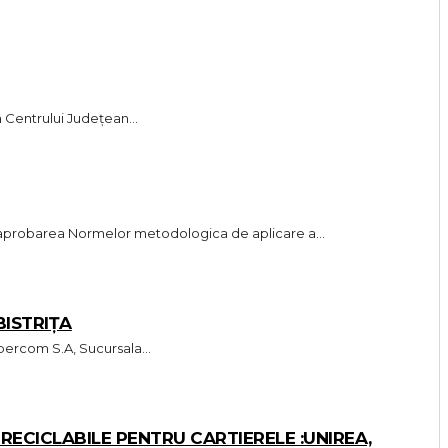
 Centrului Județean...
u aprobarea Normelor metodologica de aplicare a...
BISTRIȚA
si sanatos te așteptăm în echipa noastră! S.C Supercom S.A, Sucursala...
ECICLABILE PENTRU CARTIERELE :UNIREA,