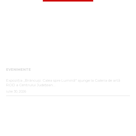
EVENIMENTE
„BRÂNCUȘI. CALEA SPRE LUMINĂ”
Expoziția „Brâncuși. Calea spre Lumină" ajunge la Galeria de artă
ROD a Centrului Județean...
iulie 30, 2026