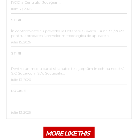
ROD a Centrului Județean...
iulie 30, 2026
STIRI
ANUNȚ DE INTERES PUBLIC
În conformitate cu prevederile Hotărârii Guvernului nr.831/2022
pentru aprobarea Normelor metodologica de aplicare a...
iulie 15, 2026
STIRI
ANUNȚ ANGAJARE – SC SUPERCOM S.A. SUCURSALA
BISTRIȚA
Pentru un mediu curat si sanatos te așteptăm în echipa noastră!
S.C Supercom S.A, Sucursala...
iulie 13, 2026
LOCALE
ACTUALIZARE CALENDAR 2026 COLECTARE DEȘEURI
RECICLABILE PENTRU CARTIERELE :UNIREA,
VIIȘOARA,SIGMIR ,SĂRATA,GHINDA,SLĂTINIȚA
iulie 13, 2026
MORE LIKE THIS