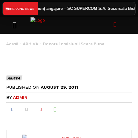
 public
Anunț angajare – SC SUPERCOM S.A. Sucursala Bistrița
BREAKING NEWS
Acasă
ARHIVA
Decorul emisiunii Seara Buna
DECORUL EMISIUNII
SEARA BUNA
ARHIVA
PUBLISHED ON
AUGUST 29, 2011
BY
ADMIN