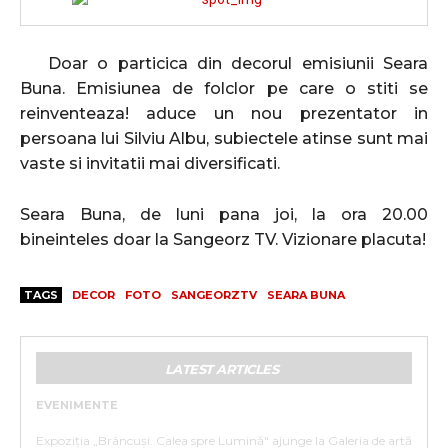
Doar o particica din decorul emisiunii Seara
Buna. Emisiunea de folclor pe care o stiti se
reinventeaza! aduce un nou prezentator in
persoana lui Silviu Albu, subiectele atinse sunt mai
vaste si invitatii mai diversificati.
Seara Buna, de luni pana joi, la ora 20.00
bineinteles doar la Sangeorz TV. Vizionare placuta!
TAGS
DECOR
FOTO
SANGEORZTV
SEARA BUNA
LATEST ARTICLES
EVENIMENTE
„BRÂNCUȘI. CALEA SPRE LUMINĂ”
Expoziția „Brâncuși. Calea spre Lumină" ajunge la Galeria de artă