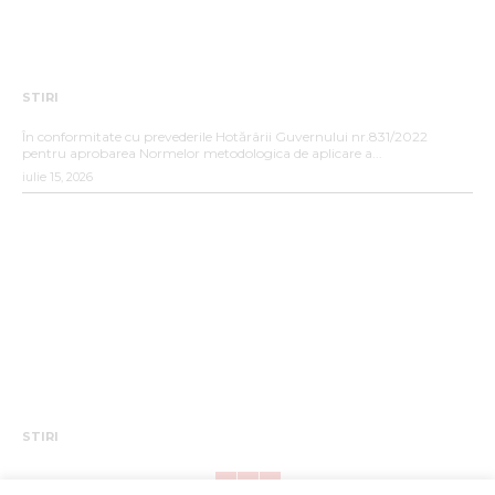
STIRI
ANUNȚ DE INTERES PUBLIC
În conformitate cu prevederile Hotărârii Guvernului nr.831/2022
pentru aprobarea Normelor metodologica de aplicare a...
iulie 15, 2026
STIRI
ANUNȚ ANGAJARE – SC SUPERCOM S.A. SUCURSALA
BISTRIȚA
Pentru un mediu curat si sanatos te așteptăm în echipa noastră! S.C