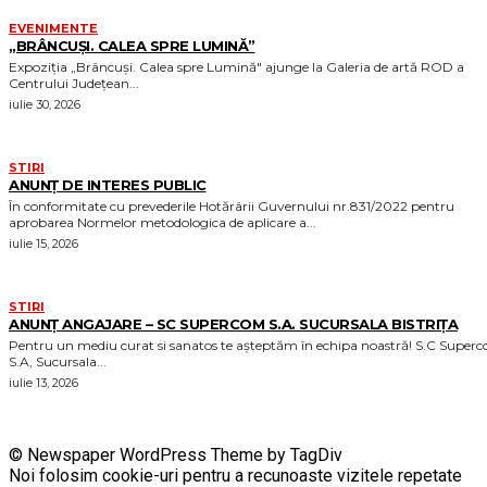
EVENIMENTE
„BRÂNCUȘI. CALEA SPRE LUMINĂ”
Expoziția „Brâncuși. Calea spre Lumină" ajunge la Galeria de artă ROD a
Centrului Județean...
iulie 30, 2026
STIRI
ANUNȚ DE INTERES PUBLIC
În conformitate cu prevederile Hotărârii Guvernului nr.831/2022 pentru
aprobarea Normelor metodologica de aplicare a...
iulie 15, 2026
STIRI
ANUNȚ ANGAJARE – SC SUPERCOM S.A. SUCURSALA BISTRIȚA
Pentru un mediu curat si sanatos te așteptăm în echipa noastră! S.C Supercom
S.A, Sucursala...
iulie 13, 2026
© Newspaper WordPress Theme by TagDiv
Noi folosim cookie-uri pentru a recunoaste vizitele repetate