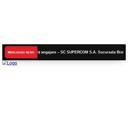
Anunț angajare – SC SUPERCOM S.A. Sucursala Bistrița
ACT
BREAKING NEWS