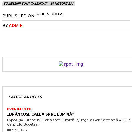
SOMESENII SUNT TALENTATI - SANGEORZ BAI
IULIE 9, 2012
PUBLISHED ON
BY
ADMIN
LATEST ARTICLES
EVENIMENTE
„BRÂNCUȘI. CALEA SPRE LUMINĂ”
Expoziția „Brâncuși. Calea spre Lumină" ajunge la Galeria de artă ROD a
Centrului Județean...
iulie 30, 2026