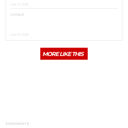
iulie 13, 2026
LOCALE
ACTUALIZARE CALENDAR 2026 COLECTARE DEȘEURI
RECICLABILE PENTRU CARTIERELE :UNIREA,
VIIȘOARA,SIGMIR ,SĂRATA,GHINDA,SLĂTINIȚA
iulie 13, 2026
MORE LIKE THIS
EVENIMENTE