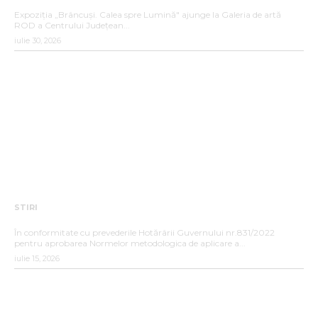
„BRÂNCUȘI. CALEA SPRE LUMINĂ”
Expoziția „Brâncuși. Calea spre Lumină" ajunge la Galeria de artă
ROD a Centrului Județean...
iulie 30, 2026
STIRI
ANUNȚ DE INTERES PUBLIC
În conformitate cu prevederile Hotărârii Guvernului nr.831/2022
pentru aprobarea Normelor metodologica de aplicare a...
iulie 15, 2026