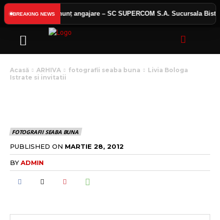
 public
Anunț angajare – SC SUPERCOM S.A. Sucursala Bistrița
BREAKING NEWS
Acasă
ARHIVA
fotografii seaba buna
Livia Bologa
Istrate si invitatii
LIVIA BOLOGA ISTRATE
SI INVITATII
FOTOGRAFII SEABA BUNA
PUBLISHED ON
MARTIE 28, 2012
BY
ADMIN