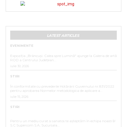
LATEST ARTICLES
EVENIMENTE
„BRÂNCUȘI. CALEA SPRE LUMINĂ”
Expoziția „Brâncuși. Calea spre Lumină" ajunge la Galeria de artă
ROD a Centrului Județean...
iulie 30, 2026
STIRI
ANUNȚ DE INTERES PUBLIC
În conformitate cu prevederile Hotărârii Guvernului nr.831/2022
pentru aprobarea Normelor metodologica de aplicare a...
iulie 15, 2026
STIRI
ANUNȚ ANGAJARE – SC SUPERCOM S.A. SUCURSALA
BISTRIȚA
Pentru un mediu curat si sanatos te așteptăm în echipa noastră!
S.C Supercom S.A, Sucursala...