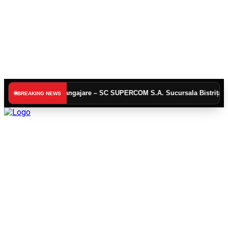
Anunț angajare – SC SUPERCOM S.A. Sucursala Bistrița
ACTUALI
BREAKING NEWS