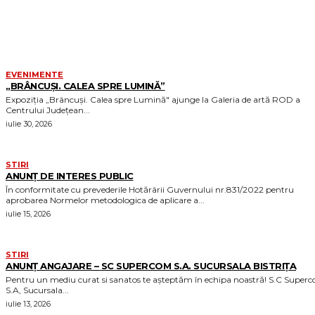
MORE LIKE THIS
EVENIMENTE
„BRÂNCUȘI. CALEA SPRE LUMINĂ”
Expoziția „Brâncuși. Calea spre Lumină" ajunge la Galeria de artă ROD a
Centrului Județean...
iulie 30, 2026
STIRI
ANUNȚ DE INTERES PUBLIC
În conformitate cu prevederile Hotărârii Guvernului nr.831/2022 pentru
aprobarea Normelor metodologica de aplicare a...
iulie 15, 2026
STIRI
ANUNȚ ANGAJARE – SC SUPERCOM S.A. SUCURSALA BISTRIȚA
Pentru un mediu curat si sanatos te așteptăm în echipa noastră! S.C Supercom
S.A, Sucursala...
iulie 13, 2026