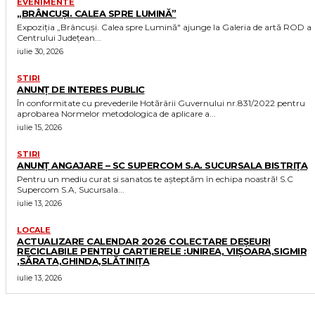
EVENIMENTE
„BRÂNCUȘI. CALEA SPRE LUMINĂ”
Expoziția „Brâncuși. Calea spre Lumină" ajunge la Galeria de artă ROD a
Centrului Județean...
iulie 30, 2026
STIRI
ANUNȚ DE INTERES PUBLIC
În conformitate cu prevederile Hotărârii Guvernului nr.831/2022 pentru
aprobarea Normelor metodologica de aplicare a...
iulie 15, 2026
STIRI
ANUNȚ ANGAJARE – SC SUPERCOM S.A. SUCURSALA BISTRIȚA
Pentru un mediu curat si sanatos te așteptăm în echipa noastră! S.C
Supercom S.A, Sucursala...
iulie 13, 2026
LOCALE
ACTUALIZARE CALENDAR 2026 COLECTARE DEȘEURI
RECICLABILE PENTRU CARTIERELE :UNIREA, VIIȘOARA,SIGMIR
,SĂRATA,GHINDA,SLĂTINIȚA
iulie 13, 2026