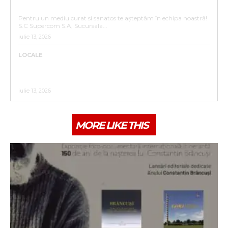
ANUNȚ ANGAJARE – SC SUPERCOM S.A. SUCURSALA
BISTRIȚA
Pentru un mediu curat si sanatos te așteptăm în echipa noastră!
S.C Supercom S.A, Sucursala...
iulie 13, 2026
LOCALE
ACTUALIZARE CALENDAR 2026 COLECTARE DEȘEURI
RECICLABILE PENTRU CARTIERELE :UNIREA,
VIIȘOARA,SIGMIR ,SĂRATA,GHINDA,SLĂTINIȚA
iulie 13, 2026
MORE LIKE THIS