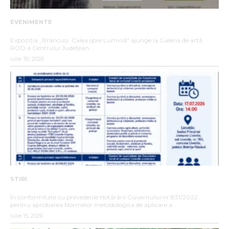
EVENIMENTE
„BRÂNCUȘI. CALEA SPRE LUMINĂ”
Expoziția „Brâncuși. Calea spre Lumină" ajunge la Galeria de artă
ROD a Centrului Județean...
iulie 30, 2026
STIRI
ANUNȚ DE INTERES PUBLIC
În conformitate cu prevederile Hotărârii Guvernului nr.831/2022
pentru aprobarea Normelor metodologica de aplicare a...
iulie 15, 2026