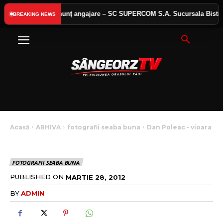
lic
Anunț angajare – SC SUPERCOM S.A. Sucursala Bistrița
BREAKING NEWS
Acasă
ARHIVA
fotografii seaba buna
Dan Poleac - vioara
DAN POLEAC – VIOARA
FOTOGRAFII SEABA BUNA
PUBLISHED ON
MARTIE 28, 2012
BY
ADMIN