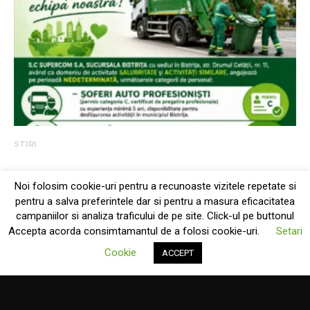
STIRI
ANUNȚ ANGAJARE – SC SUPERCOM S.A. SUCURSALA
BISTRIȚA
Pentru un mediu curat si sanatos te așteptăm în echipa noastră! S.C
Noi folosim cookie-uri pentru a recunoaste vizitele repetate si
Supercom S.A, Sucursala...
pentru a salva preferintele dar si pentru a masura eficacitatea
iulie 13, 2026
campaniilor si analiza traficului de pe site. Click-ul pe buttonul
Accepta acorda consimtamantul de a folosi cookie-uri.
Setari
Cookie
ACCEPT