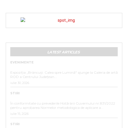
LATEST ARTICLES
EVENIMENTE
„BRÂNCUȘI. CALEA SPRE LUMINĂ”
Expoziția „Brâncuși. Calea spre Lumină" ajunge la Galeria de artă
ROD a Centrului Județean...
iulie 30, 2026
STIRI
ANUNȚ DE INTERES PUBLIC
În conformitate cu prevederile Hotărârii Guvernului nr.831/2022
pentru aprobarea Normelor metodologica de aplicare a...
iulie 15, 2026
STIRI