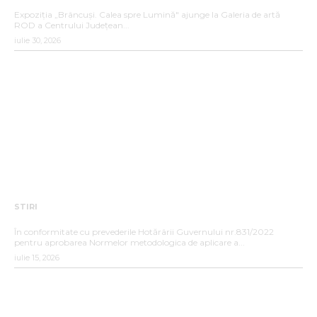
„BRÂNCUȘI. CALEA SPRE LUMINĂ”
Expoziția „Brâncuși. Calea spre Lumină" ajunge la Galeria de artă
ROD a Centrului Județean...
iulie 30, 2026
STIRI
ANUNȚ DE INTERES PUBLIC
În conformitate cu prevederile Hotărârii Guvernului nr.831/2022
pentru aprobarea Normelor metodologica de aplicare a...
iulie 15, 2026