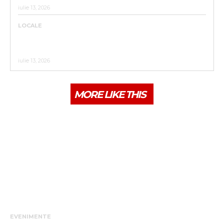
iulie 13, 2026
LOCALE
ACTUALIZARE CALENDAR 2026 COLECTARE DEȘEURI
RECICLABILE PENTRU CARTIERELE :UNIREA,
VIIȘOARA,SIGMIR ,SĂRATA,GHINDA,SLĂTINIȚA
iulie 13, 2026
MORE LIKE THIS
EVENIMENTE