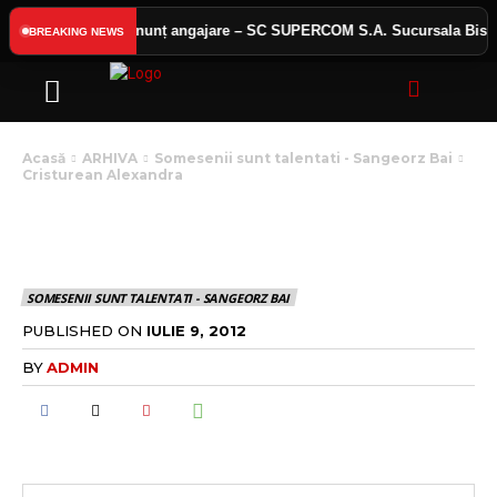
s public
Anunț angajare – SC SUPERCOM S.A. Sucursala Bistriț
BREAKING NEWS
Acasă
ARHIVA
Somesenii sunt talentati - Sangeorz Bai
Cristurean Alexandra
CRISTUREAN
ALEXANDRA
SOMESENII SUNT TALENTATI - SANGEORZ BAI
PUBLISHED ON
IULIE 9, 2012
BY
ADMIN