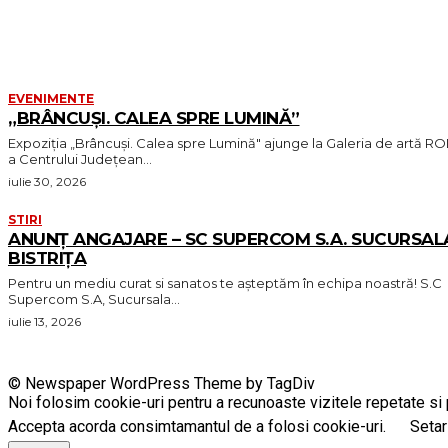
EVENIMENTE
„BRÂNCUȘI. CALEA SPRE LUMINĂ”
Expoziția „Brâncuși. Calea spre Lumină" ajunge la Galeria de artă R
a Centrului Județean...
iulie 30, 2026
STIRI
ANUNȚ ANGAJARE – SC SUPERCOM S.A. SUCURSAL
BISTRIȚA
Pentru un mediu curat si sanatos te așteptăm în echipa noastră! S.C
Supercom S.A, Sucursala...
iulie 13, 2026
© Newspaper WordPress Theme by TagDiv
Noi folosim cookie-uri pentru a recunoaste vizitele repetate si p
Accepta acorda consimtamantul de a folosi cookie-uri.
Setar