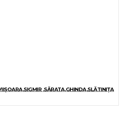
IIȘOARA,SIGMIR ,SĂRATA,GHINDA,SLĂTINIȚA