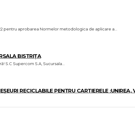
2022 pentru aprobarea Normelor metodologica de aplicare a...
RSALA BISTRIȚA
Pentru un mediu curat si sanatos te așteptăm în echipa noastră! S.C Supercom S.A, Sucursala...
EURI RECICLABILE PENTRU CARTIERELE :UNIREA, V