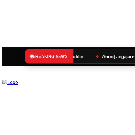
Anunț de interes public
Anunț angajare – SC SU
BREAKING NEWS
C
joi, august 6, 2026
26.7
Sângeorz-Băi