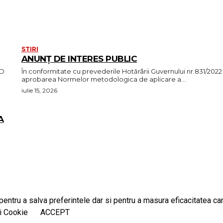
STIRI
ANUNȚ DE INTERES PUBLIC
OD
În conformitate cu prevederile Hotărârii Guvernului nr.831/2022
aprobarea Normelor metodologica de aplicare a...
iulie 15, 2026
A
entru a salva preferintele dar si pentru a masura eficacitatea camp
i Cookie
ACCEPT