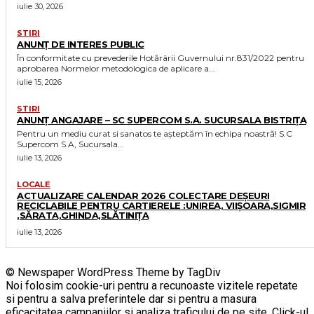
iulie 30, 2026
STIRI
ANUNȚ DE INTERES PUBLIC
În conformitate cu prevederile Hotărârii Guvernului nr.831/2022 pentru
aprobarea Normelor metodologica de aplicare a...
iulie 15, 2026
STIRI
ANUNȚ ANGAJARE – SC SUPERCOM S.A. SUCURSALA BISTRIȚA
Pentru un mediu curat si sanatos te așteptăm în echipa noastră! S.C
Supercom S.A, Sucursala...
iulie 13, 2026
LOCALE
ACTUALIZARE CALENDAR 2026 COLECTARE DEȘEURI
RECICLABILE PENTRU CARTIERELE :UNIREA, VIIȘOARA,SIGMIR
,SĂRATA,GHINDA,SLĂTINIȚA
iulie 13, 2026
© Newspaper WordPress Theme by TagDiv
Noi folosim cookie-uri pentru a recunoaste vizitele repetate
si pentru a salva preferintele dar si pentru a masura
eficacitatea campaniilor si analiza traficului de pe site. Click-ul