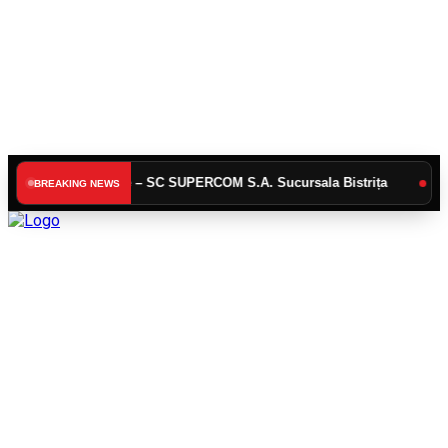
gajare – SC SUPERCOM S.A. Sucursala Bistrița
ACTUALIZARE Cal
BREAKING NEWS