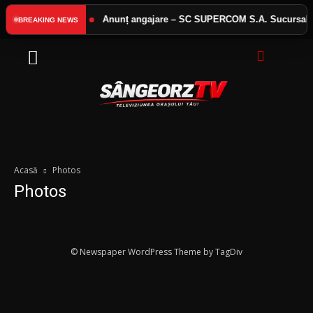
 interes public
Anunț angajare – SC SUPERCOM S.A. Sucursala B
BREAKING NEWS
Acasă
Photos
Photos
© Newspaper WordPress Theme by TagDiv