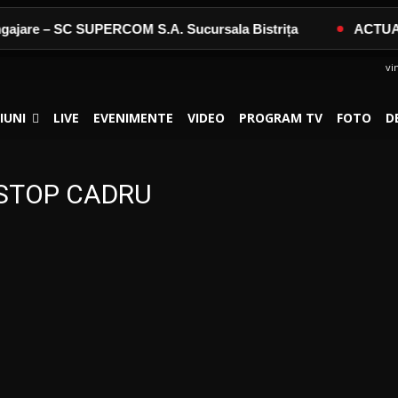
jare – SC SUPERCOM S.A. Sucursala Bistrița
ACTUALIZ
vi
IUNI
LIVE
EVENIMENTE
VIDEO
PROGRAM TV
FOTO
D
ii STOP CADRU