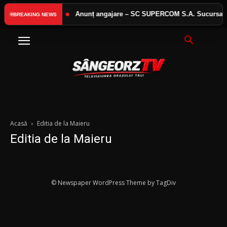
 interes public
Anunț angajare – SC SUPERCOM S.A. Sucursala B
BREAKING NEWS
Acasă
Editia de la Maieru
Editia de la Maieru
© Newspaper WordPress Theme by TagDiv