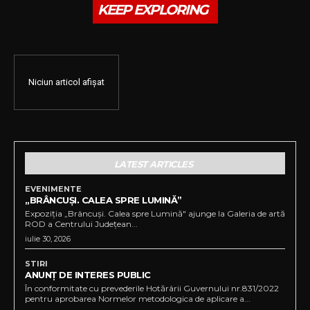
KEEP EXPLORING
Niciun articol afișat
LATEST ARTICLES
EVENIMENTE
„BRÂNCUȘI. CALEA SPRE LUMINĂ”
Expoziția „Brâncuși. Calea spre Lumină" ajunge la Galeria de artă
ROD a Centrului Județean...
iulie 30, 2026
STIRI
ANUNȚ DE INTERES PUBLIC
În conformitate cu prevederile Hotărârii Guvernului nr.831/2022
pentru aprobarea Normelor metodologica de aplicare a...