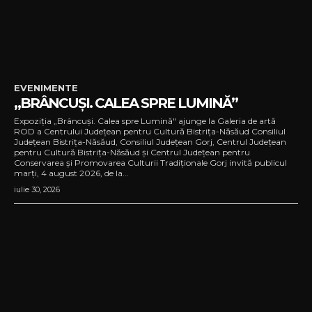
EVENIMENTE
„BRÂNCUȘI. CALEA SPRE LUMINĂ”
Expoziția „Brâncuși. Calea spre Lumină" ajunge la Galeria de artă
ROD a Centrului Județean pentru Cultură Bistrița-Năsăud Consiliul
Județean Bistrița-Năsăud, Consiliul Județean Gorj, Centrul Județean
pentru Cultură Bistrița-Năsăud și Centrul Județean pentru
Conservarea și Promovarea Culturii Tradiționale Gorj invită publicul
marți, 4 august 2026, de la...
iulie 30, 2026