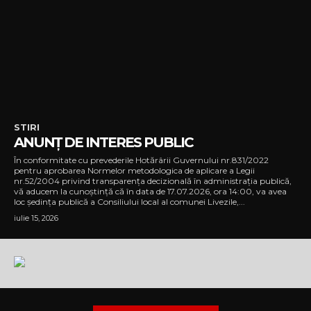
STIRI
ANUNȚ DE INTERES PUBLIC
În conformitate cu prevederile Hotărârii Guvernului nr.831/2022
pentru aprobarea Normelor metodologica de aplicare a Legii
nr.52/2004 privind transparența decizională în administrația publică,
vă aducem la cunoștință că în data de 17.07.2026, ora 14:00, va avea
loc ședința publică a Consiliului local al comunei Livezile,...
iulie 15, 2026