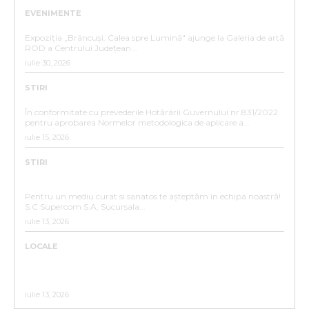
EVENIMENTE
„BRÂNCUȘI. CALEA SPRE LUMINĂ”
Expoziția „Brâncuși. Calea spre Lumină" ajunge la Galeria de artă
ROD a Centrului Județean...
iulie 30, 2026
STIRI
ANUNȚ DE INTERES PUBLIC
În conformitate cu prevederile Hotărârii Guvernului nr.831/2022
pentru aprobarea Normelor metodologica de aplicare a...
iulie 15, 2026
STIRI
ANUNȚ ANGAJARE – SC SUPERCOM S.A. SUCURSALA
BISTRIȚA
Pentru un mediu curat si sanatos te așteptăm în echipa noastră!
S.C Supercom S.A, Sucursala...
iulie 13, 2026
LOCALE
ACTUALIZARE CALENDAR 2026 COLECTARE DEȘEURI
RECICLABILE PENTRU CARTIERELE :UNIREA,
VIIȘOARA,SIGMIR ,SĂRATA,GHINDA,SLĂTINIȚA
iulie 13, 2026