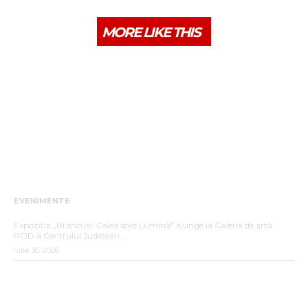
MORE LIKE THIS
EVENIMENTE
„BRÂNCUȘI. CALEA SPRE LUMINĂ”
Expoziția „Brâncuși. Calea spre Lumină" ajunge la Galeria de artă
ROD a Centrului Județean...
iulie 30, 2026