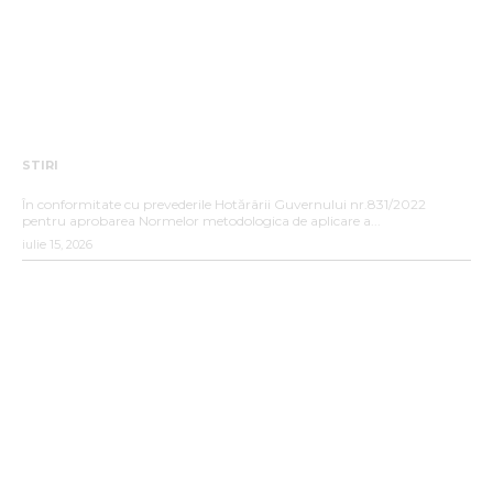
STIRI
ANUNȚ DE INTERES PUBLIC
În conformitate cu prevederile Hotărârii Guvernului nr.831/2022
pentru aprobarea Normelor metodologica de aplicare a...
iulie 15, 2026