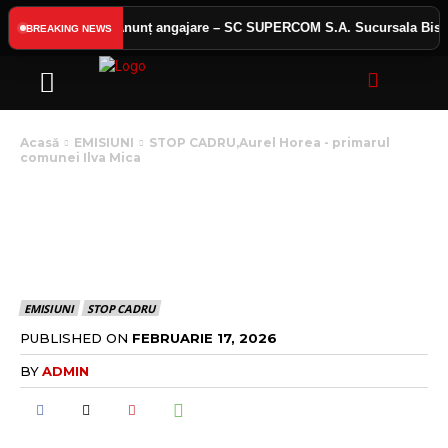
s public
Anunț angajare – SC SUPERCOM S.A. Sucursala Bistriț
BREAKING NEWS
Acasă
EMISIUNI
STOP CADRU,Aurel Horea - primarul
comunei Ilva Mica
STOP CADRU,AUREL
HOREA – PRIMARUL
COMUNEI ILVA MICA
EMISIUNI
STOP CADRU
PUBLISHED ON
FEBRUARIE 17, 2026
BY
ADMIN