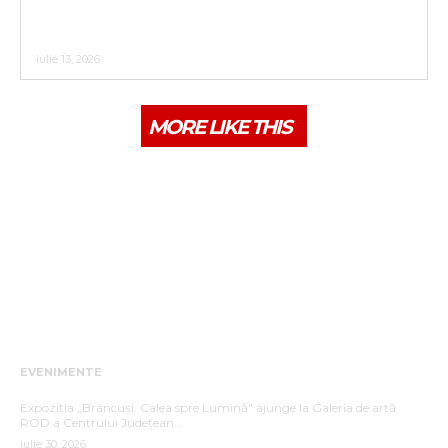
ACTUALIZARE CALENDAR 2026 COLECTARE DEȘEURI
RECICLABILE PENTRU CARTIERELE :UNIREA,
VIIȘOARA,SIGMIR ,SĂRATA,GHINDA,SLĂTINIȚA
iulie 13, 2026
MORE LIKE THIS
EVENIMENTE
„BRÂNCUȘI. CALEA SPRE LUMINĂ”
Expoziția „Brâncuși. Calea spre Lumină" ajunge la Galeria de artă
ROD a Centrului Județean...
iulie 30, 2026