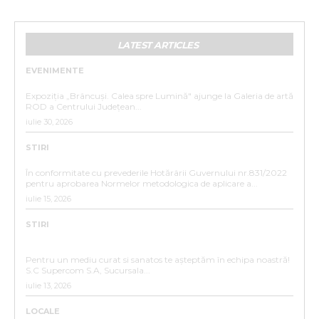
LATEST ARTICLES
EVENIMENTE
„BRÂNCUȘI. CALEA SPRE LUMINĂ”
Expoziția „Brâncuși. Calea spre Lumină" ajunge la Galeria de artă
ROD a Centrului Județean...
iulie 30, 2026
STIRI
ANUNȚ DE INTERES PUBLIC
În conformitate cu prevederile Hotărârii Guvernului nr.831/2022
pentru aprobarea Normelor metodologica de aplicare a...
iulie 15, 2026
STIRI
ANUNȚ ANGAJARE – SC SUPERCOM S.A. SUCURSALA
BISTRIȚA
Pentru un mediu curat si sanatos te așteptăm în echipa noastră!
S.C Supercom S.A, Sucursala...
iulie 13, 2026
LOCALE