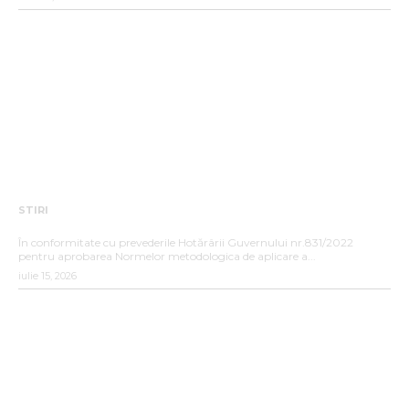
STIRI
ANUNȚ DE INTERES PUBLIC
În conformitate cu prevederile Hotărârii Guvernului nr.831/2022
pentru aprobarea Normelor metodologica de aplicare a...
iulie 15, 2026