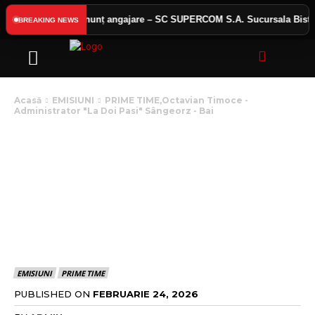
 public
Anunț angajare – SC SUPERCOM S.A. Sucursala Bistrița
BREAKING NEWS
Acasă
EMISIUNI
PRIME TIME,Octavian Timoce -
Administrator "La Doi Pasi" Sângeorz - Bai
PRIME TIME,OCTAVIAN
TIMOCE –
ADMINISTRATOR „LA
DOI PASI” SÂNGEORZ –
BAI
EMISIUNI
PRIME TIME
PUBLISHED ON
FEBRUARIE 24, 2026