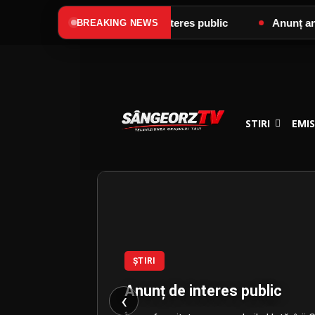
pre Lumină”
Anunț de interes public
Anunț anga
BREAKING NEWS
STIRI
EMIS
ȘTIRI
EMISIUNI
Anunț de interes public
‹
PRIME TIME,Ioan Strugari –