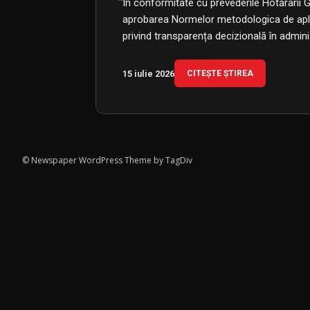
În conformitate cu prevederile Hotărârii 
Parva
aprobarea Normelor metodologica de apli
privind transparența decizională în admin
https://www.youtube.com/watch?v=M4X
15 iulie 2026
16 martie 2026
CITEȘTE ȘTIREA
VEZI EMISIUNEA
© Newspaper WordPress Theme by TagDiv