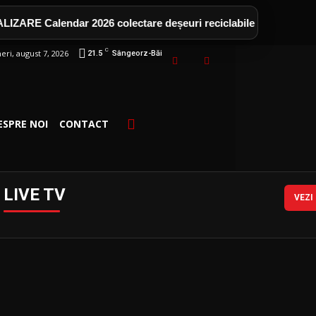
ARE Calendar 2026 colectare deșeuri reciclabile pentru car
C
neri, august 7, 2026
21.5
Sângeorz-Băi
ESPRE NOI
CONTACT
LIVE TV
VEZI