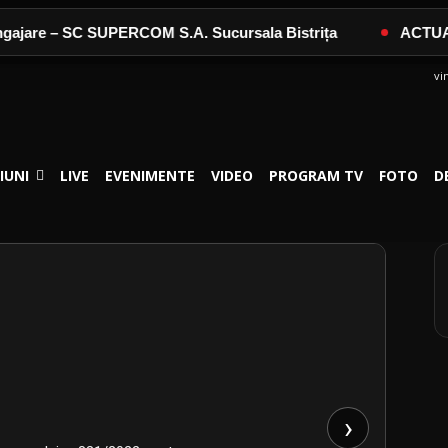
jare – SC SUPERCOM S.A. Sucursala Bistrița
ACTUALIZ
vi
IUNI
LIVE
EVENIMENTE
VIDEO
PROGRAM TV
FOTO
D
›
 primarul comunei