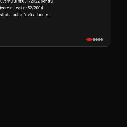
Guvernului nr.831/2022 pentru
care a Legii nr.52/2004
istrația publică, vă aducem…
NGIU6Z-E