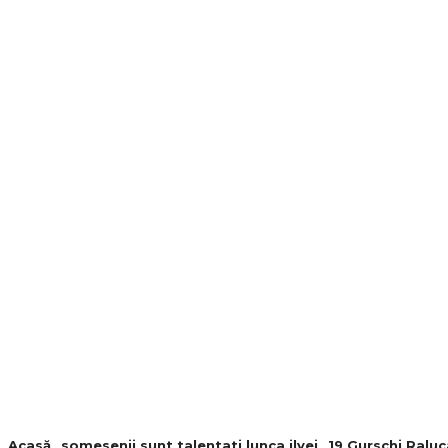
Acasă
somesenii sunt talentati lunca ilvei
19 Gurschi Ralu