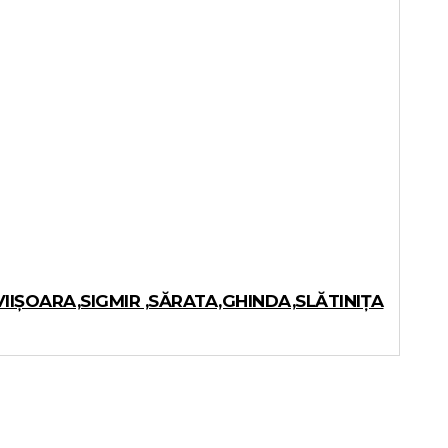
IIȘOARA,SIGMIR ,SĂRATA,GHINDA,SLĂTINIȚA