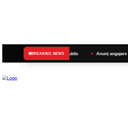
Anunț de interes public
Anunț angajare – SC SU
BREAKING NEWS
C
joi, august 6, 2026
26.7
Sângeorz-Băi