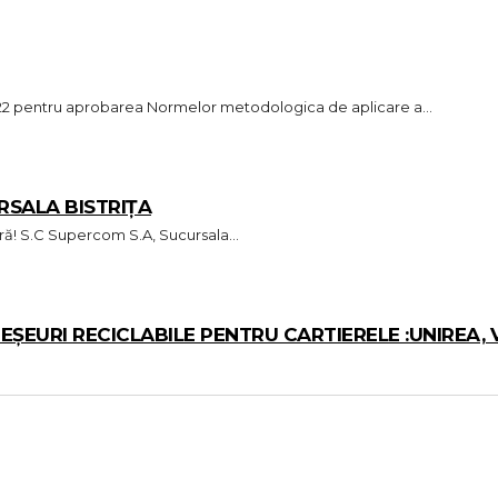
2022 pentru aprobarea Normelor metodologica de aplicare a...
RSALA BISTRIȚA
Pentru un mediu curat si sanatos te așteptăm în echipa noastră! S.C Supercom S.A, Sucursala...
EURI RECICLABILE PENTRU CARTIERELE :UNIREA, V