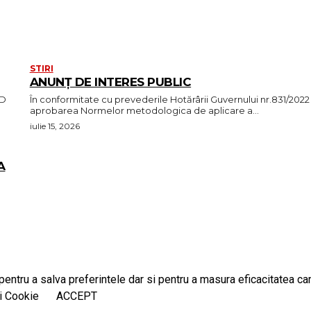
STIRI
ANUNȚ DE INTERES PUBLIC
OD
În conformitate cu prevederile Hotărârii Guvernului nr.831/2022
aprobarea Normelor metodologica de aplicare a...
iulie 15, 2026
A
entru a salva preferintele dar si pentru a masura eficacitatea camp
i Cookie
ACCEPT