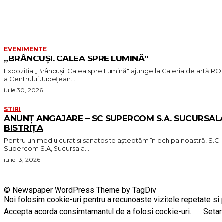
EVENIMENTE
„BRÂNCUȘI. CALEA SPRE LUMINĂ”
Expoziția „Brâncuși. Calea spre Lumină" ajunge la Galeria de artă R
a Centrului Județean...
iulie 30, 2026
STIRI
ANUNȚ ANGAJARE – SC SUPERCOM S.A. SUCURSAL
BISTRIȚA
Pentru un mediu curat si sanatos te așteptăm în echipa noastră! S.C
Supercom S.A, Sucursala...
iulie 13, 2026
© Newspaper WordPress Theme by TagDiv
Noi folosim cookie-uri pentru a recunoaste vizitele repetate si p
Accepta acorda consimtamantul de a folosi cookie-uri.
Setar