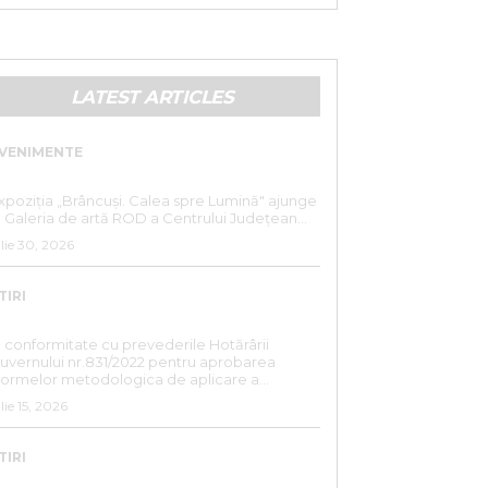
LATEST ARTICLES
VENIMENTE
„BRÂNCUȘI. CALEA SPRE LUMINĂ”
xpoziția „Brâncuși. Calea spre Lumină" ajunge
a Galeria de artă ROD a Centrului Județean...
ulie 30, 2026
TIRI
ANUNȚ DE INTERES PUBLIC
n conformitate cu prevederile Hotărârii
uvernului nr.831/2022 pentru aprobarea
ormelor metodologica de aplicare a...
ulie 15, 2026
TIRI
ANUNȚ ANGAJARE – SC SUPERCOM