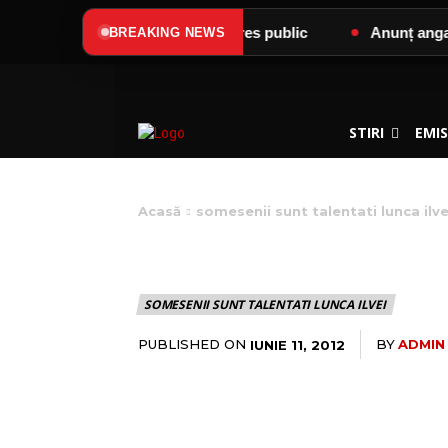
Lumină”
Anunț de interes public
Anunț angajare
BREAKING NEWS
STIRI
EMIS
Acasă
somesenii sunt talentati lunca ilve
17 MORARU A
SOMESENII SUNT TALENTATI LUNCA ILVEI
PUBLISHED ON
BY
ADMIN
IUNIE 11, 2012